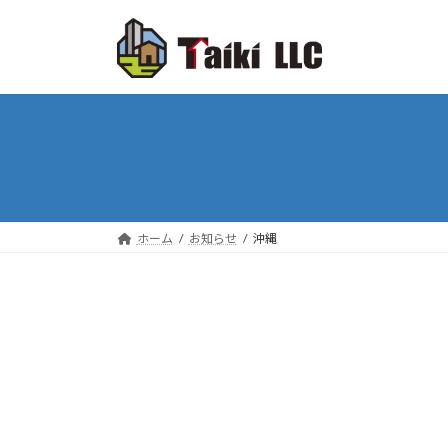
コ
ナ
ン
ビ
テ
ゲ
ン
ー
ツ
シ
へ
ョ
ス
ン
キ
に
ッ
移
プ
動
ホーム
お知らせ
沖縄